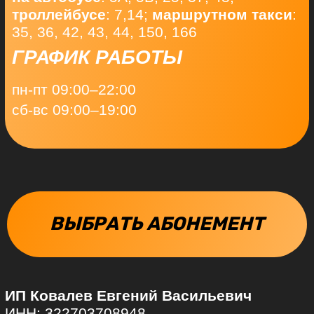
Согласие на получение рекламно-
информационных сообщений
Не является публичной офертой
© 2022 Непростой Маркетинг. Все права
защищены. Копирование контента/дизайна
преследуется по закону