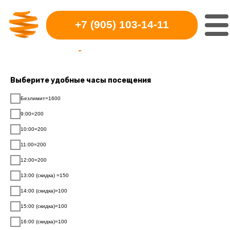
+7 (905) 103-14-11
Создай карту на своих
условиях
Выберите удобные часы посещения
Безлимит=1600
9:00=200
10:00=200
11:00=200
12:00=200
13:00 (скидка) =150
14:00 (скидка)=100
15:00 (скидка)=100
16:00 (скидка)=100