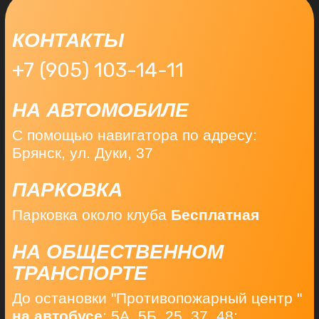
ВЫБРАТЬ АБОНЕМЕНТ
ИП Ковалев Евгений Васильевич
ИНН: 322703708948
ОГРНИП: 325320000039527
Юр.адрес: 243240, гор. Стародуб, ул. Карла
Маркса, дом 102, кв 1
Факт.адрес: г. Брянск, ул. Дуки, 37
Телефон:
+7 (905) 103-14-11
E-mail:
fitnes.1or@yandex.ru
Режим работы:
пн-пт 09:00–22:00, сб-вс 09:00–19:00
Политика в отношении обработки
персональных данных пользователей
Сайта
Согласие на обработку персональных
данных для пользователей сайта
Согласие на обработку персональных
данных с использованием метрических
сервисов и систем аналитики