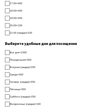
17:00=400
18:00=450
19:00=450
20:00=150
21:00 (скидка)=100
Выберете удобные дни для посещения
Все дни=1500
Понедельник=300
Вторник (скидка)=250
Среда=300
Четверг (скидка)=250
Пятница=300
Суббота (скидка)=250
Воскресенье (скидка)=100