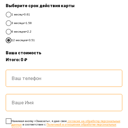
Выберите срок действия карты
1 месяц=0.61
3 месяца=1.58
6 месяцев=2.2
12 месяцев=3.51
Ваша стоимость
Итого:
0
₽
ФИТНЕС КЛУБ
В СОВЕТСКОМ
Р-НЕ БРЯНСКА
КОНТАКТЫ
Нажимая кнопку «Заказать», я даю свое
согласие на обработку персональных
данных
в соответствии с
Политикой в отношении обработки персональных
данных