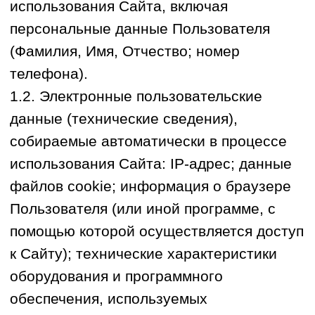
к Сайту); технические характеристики
оборудования и программного
обеспечения, используемых
Пользователем; дата и время доступа к
Сайту, адреса запрашиваемых страниц,
история запросов и просмотров на
Сайте.
2.Цели обработки персональных данных:
прием и обработка заявок из форм
обратной связи, обработка входящих
звонков, а также осуществление
обратной связи с Пользователем
(включая совершение телефонных
обратных звонков и отправку сообщений)
для консультирования по вопросам
оказания услуг; осуществление,
подтверждение, изменение или отмена
записи Пользователя на услуги
Оператора; направление технических и
информационных уведомлений,