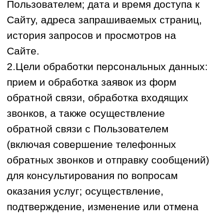
связанных с процессом оказания услуг и
работой Сайта; соблюдение требований
законодательства Российской
Федерации.
3.Использование сервисов аналитики.
Я проинформирован(а) о том, что на
Сайте Оператор использует метрические
сервисы и системы аналитики
(«Яндекс.Метрика»). Обработка данных с
помощью этих сервисов, включая сбор
сведений о моих действиях на Сайте,
осуществляется в соответствии с
Политикой конфиденциальности
персональных данных и Согласием на
обработку персональных данных с
использованием метрических сервисов и
систем аналитики.
4.Перечень действий с персональными
данными:
В рамках обработки персональных