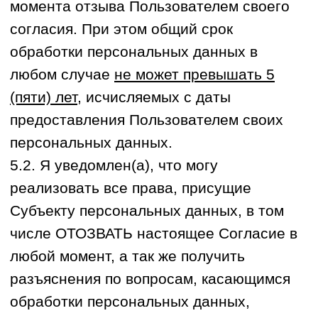
НА ОБЩЕСТВЕННОМ
ТРАНСПОРТЕ
До остановки "Противопожарный центр "
на автобусе
: 5А, 5Б, 25, 37, 48;
троллейбусе
: 7,14;
маршрутном такси
:
35, 36, 42, 43, 44, 150, 166
ГРАФИК РАБОТЫ
пн-пт 09:00–22:00
сб-вс 09:00–19:00
ВЫБРАТЬ АБОНЕМЕНТ
ИП Ковалев Евгений Васильевич
ИНН: 322703708948
ОГРНИП: 325320000039527