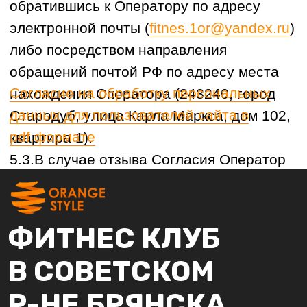
Юр.адрес: 243240, гор. Стародуб, ул. Карла
Маркса, дом 102, кв 1
Факт.адрес: г. Брянск, ул. Дуки, 37
Телефон:
+7 (905) 103-14-11
E-mail:
fitnes.1or@yandex.ru
Режим работы:
пн-пт 09:00–22:00, сб-вс 09:00–19:00
Политика в отношении обработки
персональных данных пользователей
Сайта
Согласие на обработку персональных
данных для пользователей сайта
Согласие на обработку персональных
данных с использованием метрических
сервисов и систем аналитики
Согласие на получение рекламно-
информационных сообщений
Не является публичной офертой
© 2022 Непростой Маркетинг. Все права
защищены. Копирование контента/дизайна
преследуется по закону