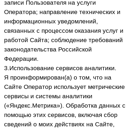
данных Оператор вправе совершать
любые действия (операции),
предусмотренные Федеральным законом
от 27.07.2006 № 152-ФЗ «О
персональных данных», включая: сбор,
запись, систематизацию, накопление,
хранение, уточнение (обновление,
изменение), извлечение, использование,
передачу (предоставление, доступ),
блокирование, удаление, уничтожение
персональных данных Пользователя.
Обработка осуществляется как с
использованием средств автоматизации,
так и без использования таких средств.
5.Срок действия согласия и порядок его
отзыва
5.1. Обработка персональных данных
продолжается до достижения целей, ради
которых они были собраны, либо до