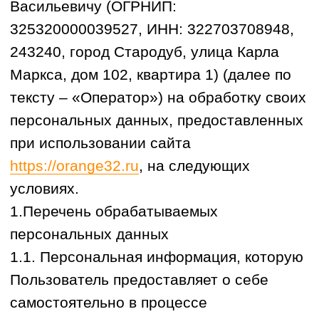
при использовании сайта
https://orange32.ru
, на следующих
условиях.
1.Перечень обрабатываемых
персональных данных
1.1. Персональная информация, которую
Пользователь предоставляет о себе
самостоятельно в процессе
использования Сайта, включая
персональные данные Пользователя
(Фамилия, Имя, Отчество; номер
телефона).
1.2. Электронные пользовательские
данные (технические сведения),
собираемые автоматически в процессе
использования Сайта: IP-адрес; данные
файлов cookie; информация о браузере
Пользователя (или иной программе, с
помощью которой осуществляется доступ