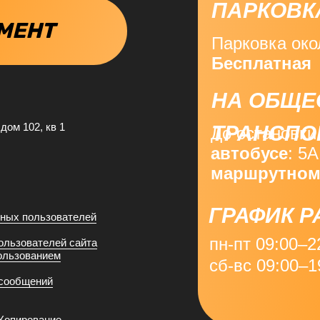
ПАРКОВК
МЕНТ
Парковка око
Бесплатная
НА ОБЩЕ
дом 102, кв 1
ТРАНСПО
До остановки
автобусе
: 5А
маршрутном
ГРАФИК 
нных пользователей
пн-пт 09:00–2
ользователей сайта
ользованием
сб-вс 09:00–1
 сообщений
 Копирование