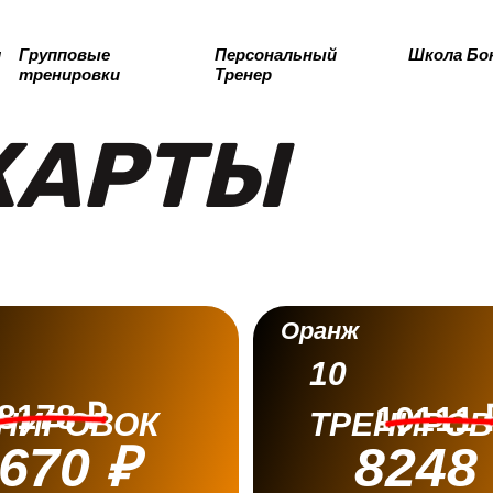
л
Групповые
Персональный
Школа Бо
тренировки
Тренер
КАРТЫ
Б
Оранж
10
А
8178 ₽
10111 
НИРОВОК
ТРЕНИРОВ
670 ₽
8248