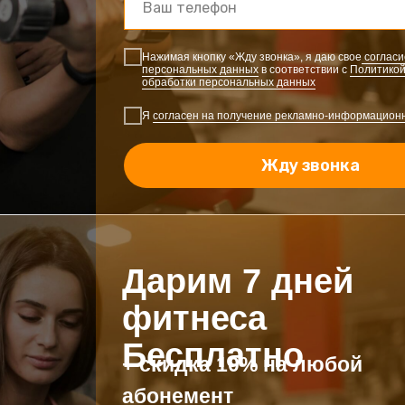
Нажимая кнопку «Жду звонка», я даю свое
согласи
персональных данных
в соответствии с
Политикой
обработки персональных данных
Я
согласен на получение рекламно-информацион
Жду звонка
Дарим 7 дней
фитнеса
Бесплатно
+ скидка 10% на любой
абонемент