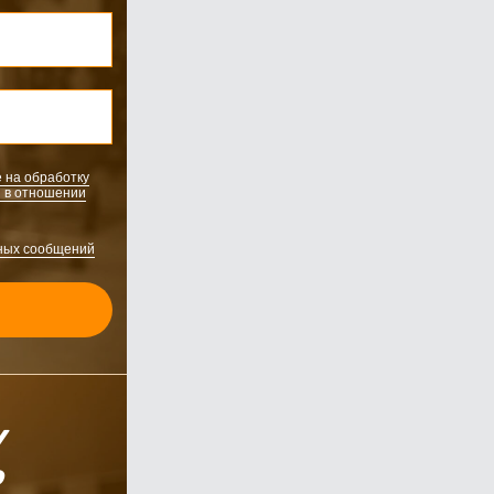
 на обработку
 в отношении
аться в Telegram
ных сообщений
У
Р