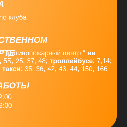
А
ло клуба
СТВЕННОМ
РТЕ
 "Противопожарный центр "
на
, 5Б, 25, 37, 48;
троллейбусе
: 7,14;
 такси
: 35, 36, 42, 43, 44, 150, 166
РАБОТЫ
2:00
9:00